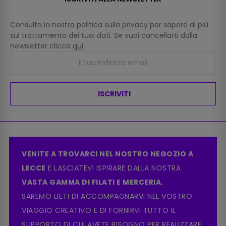
Consulta la nostra
politica sulla privacy
per sapere di più
sul trattamento dei tuoi dati. Se vuoi cancellarti dalla
newsletter clicca
qui
.
ISCRIVITI
VENITE A TROVARCI NEL NOSTRO NEGOZIO A
LECCE
E LASCIATEVI ISPIRARE DALLA NOSTRA
VASTA GAMMA DI FILATI E MERCERIA.
SAREMO LIETI DI ACCOMPAGNARVI NEL VOSTRO
VIAGGIO CREATIVO E DI FORNIRVI TUTTO IL
SUPPORTO DI CUI AVETE BISOGNO PER REALIZZARE