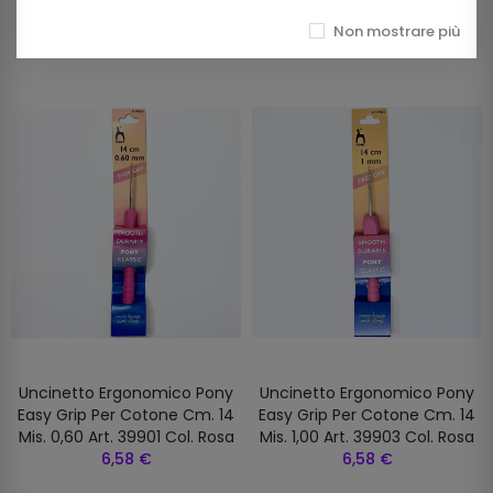
Prodotti della stessa categoria
Non mostrare più
Uncinetto Ergonomico Pony
Uncinetto Ergonomico Pony
Easy Grip Per Cotone Cm. 14
Easy Grip Per Cotone Cm. 14
Mis. 0,60 Art. 39901 Col. Rosa
Mis. 1,00 Art. 39903 Col. Rosa
6,58 €
6,58 €