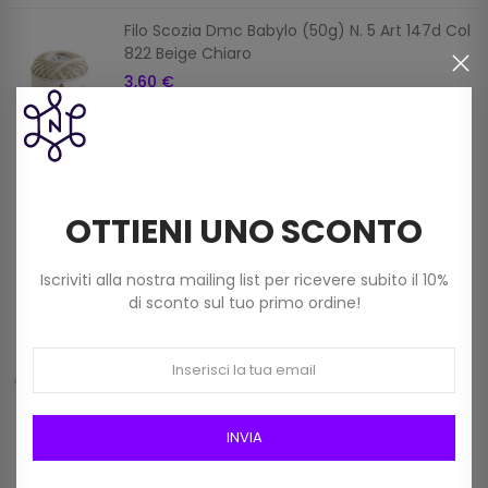
Filo Scozia Dmc Babylo (50g) N. 5 Art 147d Col
822 Beige Chiaro
3,60 €
Filato Dmc Revelation Mistolana Multicolor
(150 G) Col 211
OTTIENI UNO SCONTO
9,00 €
Iscriviti alla nostra mailing list per ricevere subito il 10%
di sconto sul tuo primo ordine!
Frangia In Rafia Da 15mm Art 2116/15 Col 01
Bianco
12,00 €
INVIA