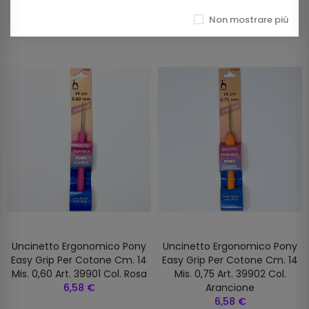
Prodotti della stessa categoria
Non mostrare più
Uncinetto Ergonomico Pony
Uncinetto Ergonomico Pony
Easy Grip Per Cotone Cm. 14
Easy Grip Per Cotone Cm. 14
Mis. 0,60 Art. 39901 Col. Rosa
Mis. 0,75 Art. 39902 Col.
6,58 €
Arancione
6,58 €