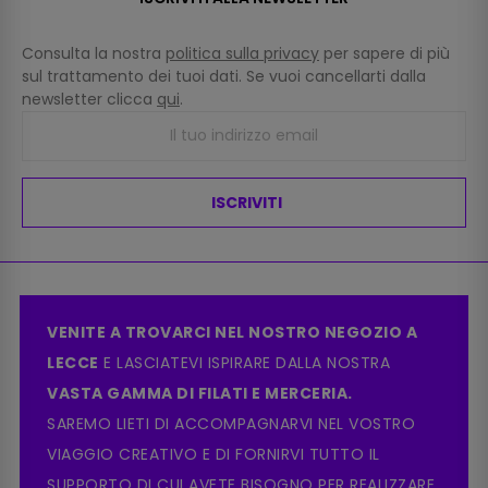
Consulta la nostra
politica sulla privacy
per sapere di più
sul trattamento dei tuoi dati. Se vuoi cancellarti dalla
newsletter clicca
qui
.
ISCRIVITI
VENITE A TROVARCI NEL NOSTRO NEGOZIO A
LECCE
E LASCIATEVI ISPIRARE DALLA NOSTRA
VASTA GAMMA DI FILATI E MERCERIA.
SAREMO LIETI DI ACCOMPAGNARVI NEL VOSTRO
VIAGGIO CREATIVO E DI FORNIRVI TUTTO IL
SUPPORTO DI CUI AVETE BISOGNO PER REALIZZARE