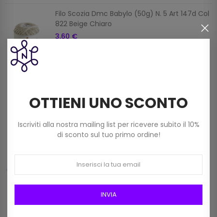
Filo Scozia Dmc Babylo (50g) N. 5 Art 147d Col
822 Beige Chiaro
3,60 €
Filato Dmc Revelation Mistolana Multicolor
(150 G) Col 211
OTTIENI UNO SCONTO
9,00 €
Iscriviti alla nostra mailing list per ricevere subito il 10%
di sconto sul tuo primo ordine!
Frangia In Rafia Da 15mm Art 2116/15 Col 01
Bianco
12,00 €
INVIA