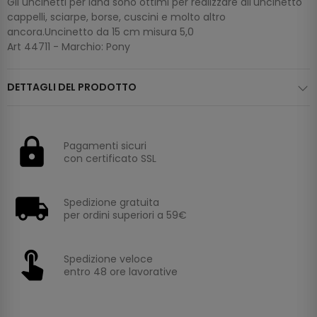
Gli uncinetti per lana sono ottimi per realizzare all'uncinetto
cappelli, sciarpe, borse, cuscini e molto altro
ancora.Uncinetto da 15 cm misura 5,0
Art 44711 - Marchio: Pony
DETTAGLI DEL PRODOTTO
Pagamenti sicuri
con certificato SSL
Spedizione gratuita
per ordini superiori a 59€
Spedizione veloce
entro 48 ore lavorative