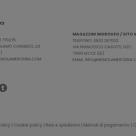
CI
MAGAZZINI INGROSSO / SITO W
2 770275
TELEFONO: 0832 267032
ROLAMO CONGEDO, 23
VIA FRANCESCO CASOTTI, 13/C
E)
73100 LECCE (LE)
NEMOLAMERCERIA.COM
EMAIL: INFO@NEMOLAMERCERIA
policy
|
Cookie policy
|
Resi e spedizioni
|
Metodi di pagamento
|
C