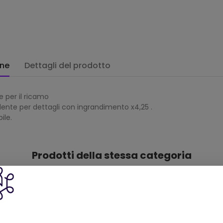
one
Dettagli del prodotto
e per il ricamo
lente per dettagli con ingrandimento x4,25 .
ile.
Prodotti della stessa categoria