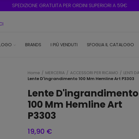
SPEDIZIONE GRATUITA PER ORDINI SUPERIORI A 59€
CI
LOGO
BRANDS
I PIÙ VENDUTI
SFOGLIA IL CATALOGO
Home
MERCERIA
ACCESSORI PER RICAMO
LENTI D
Lente D'ingrandimento 100 Mm Hemline Art P3303
Lente D'ingrandimento
100 Mm Hemline Art
P3303
19,90 €