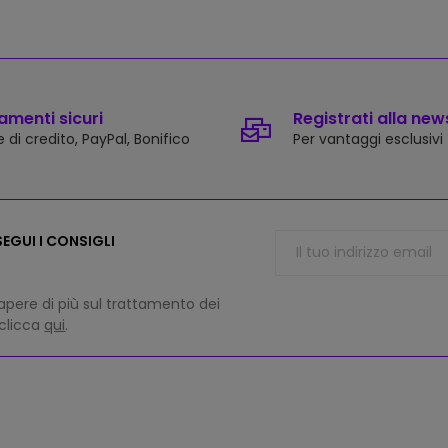
menti sicuri
Registrati alla new
 di credito, PayPal, Bonifico
Per vantaggi esclusivi
EGUI I CONSIGLI
apere di più sul trattamento dei
 clicca
qui
.