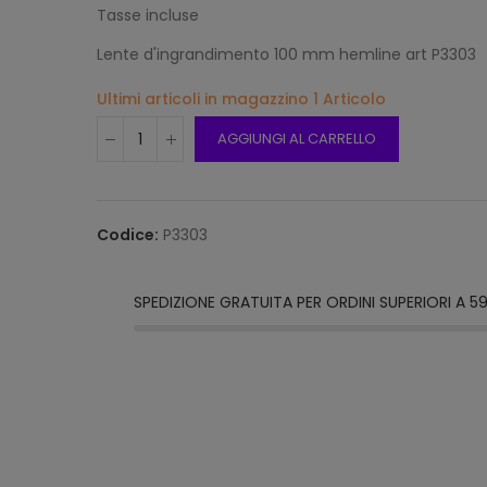
Tasse incluse
Lente d'ingrandimento 100 mm hemline art P3303
Ultimi articoli in magazzino
1 Articolo
Frang
15mm 
AGGIUNGI AL CARRELLO
Beige
12,00
Codice:
P3303
Frang
15mm 
Grigi
SPEDIZIONE GRATUITA PER ORDINI SUPERIORI A 5
12,00
Frang
Natur
2116/1
12,00