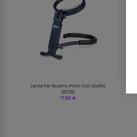
Lente Per Ricamo Prym Con Staffa
Lent
611730
17,50 €