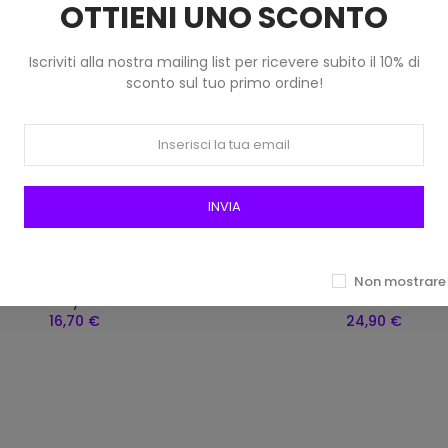
OTTIENI UNO SCONTO
Iscriviti alla nostra mailing list per ricevere subito il 10% di
sconto sul tuo primo ordine!
INVIA
e Per Ricamo Girevole Con
Lente D'ingrandimento Co
Non mostrare 
Corda Prym 611731
Led 105 Mm Art Er989
16,70 €
24,90 €