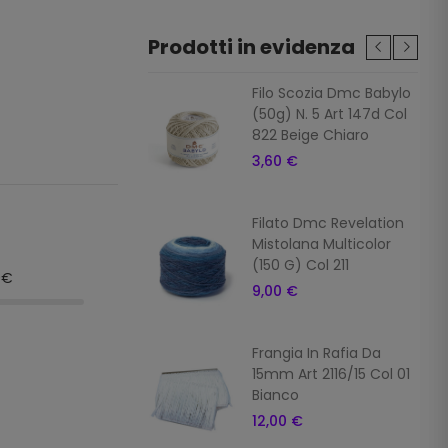
Prodotti in evidenza
ia In Rafia Da
Filo Scozia Dmc Babylo
Art 2116/15 Col 7
(50g) N. 5 Art 147d Col
822 Beige Chiaro
 €
3,60 €
ia In Rafia Da
Filato Dmc Revelation
Art 2116/15 Col 16
Mistolana Multicolor
o
(150 G) Col 211
9€
 €
9,00 €
ia In Rafia
Frangia In Rafia Da
ale Da 15mm Art
15mm Art 2116/15 Col 01
5 Col 10 Giallo
Bianco
 €
12,00 €