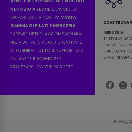
VENITE A TROVARCI NEL NOSTRO
NEGOZIO A LECCE
E LASCIATEVI
ISPIRARE DALLA NOSTRA
VASTA
DOVE TROVAR
GAMMA DI FILATI E MERCERIA.
MERCERIA
SAREMO LIETI DI ACCOMPAGNARVI
TELEFONO: 083
NEL VOSTRO VIAGGIO CREATIVO E
PIAZZETTA GI
DI FORNIRVI TUTTO IL SUPPORTO DI
73100 LECCE (L
EMAIL: INFO@
CUI AVETE BISOGNO PER
REALIZZARE I VOSTRI PROGETTI.
Privacy 