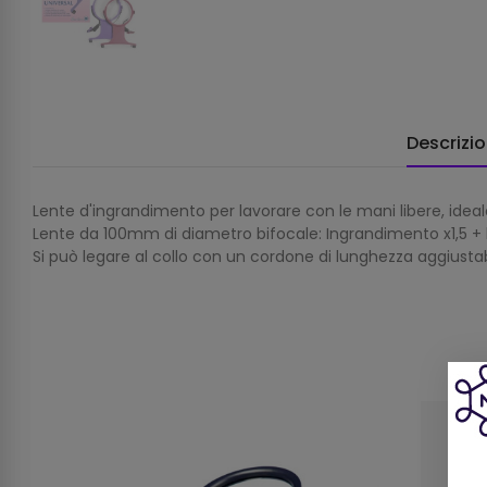
Descrizi
Lente d'ingrandimento per lavorare con le mani libere, ideal
Lente da 100mm di diametro bifocale: Ingrandimento x1,5 + 
Si può legare al collo con un cordone di lunghezza aggiustab